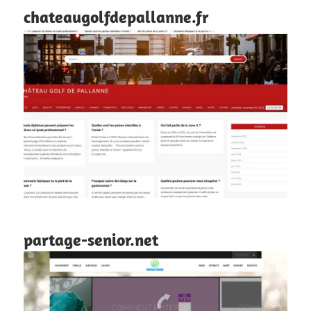
chateaugolfdepallanne.fr
partage-senior.net