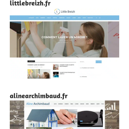
littlebreizh.fr
alinearchimbaud.fr